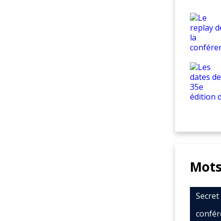
Mots
Secre
confér