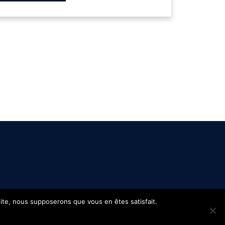
 site, nous supposerons que vous en êtes satisfait.
s
Confidentialité
Site réalisé par
WPCréations