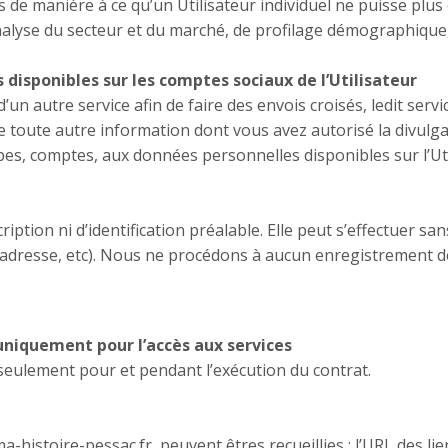
de manière à ce qu’un Utilisateur individuel ne puisse plus 
alyse du secteur et du marché, de profilage démographique, 
disponibles sur les comptes sociaux de l’Utilisateur
un autre service afin de faire des envois croisés, ledit se
que toute autre information dont vous avez autorisé la divul
upes, comptes, aux données personnelles disponibles sur l’Uti
cription ni d’identification préalable. Elle peut s’effectue
adresse, etc). Nous ne procédons à aucun enregistrement d
r uniquement pour l’accès aux services
 seulement pour et pendant l’exécution du contrat.
ema-histoire-pessac.fr, peuvent êtres recueillies : l’URL des lie