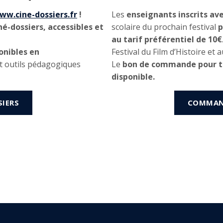
ww.cine-dossiers.fr
!
Les
enseignants inscrits ave
é-dossiers, accessibles et
scolaire du prochain festival
p
au
tarif préférentiel de 10€
ponibles en
Festival du Film d’Histoire et
 outils pédagogiques
Le
bon de commande pour to
disponible.
SIERS
COMMAND