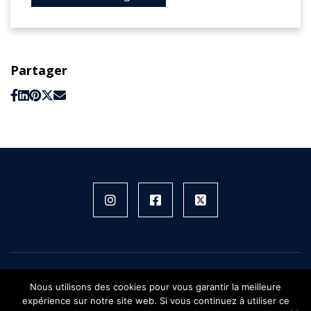
Partager
Instagram
Facebook
X
FIFH © 2026 - Tous droits réservés
Nous utilisons des cookies pour vous garantir la meilleure
Plan du site
expérience sur notre site web. Si vous continuez à utiliser ce
Mentions légales