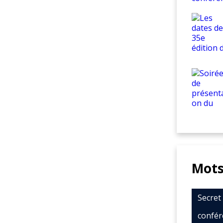
Mots
Secre
confér