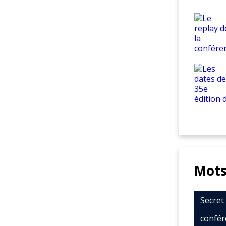
Mots
Secre
confér