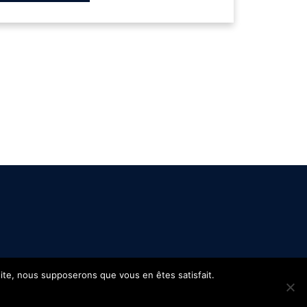
 site, nous supposerons que vous en êtes satisfait.
s
Confidentialité
Site réalisé par
WPCréations