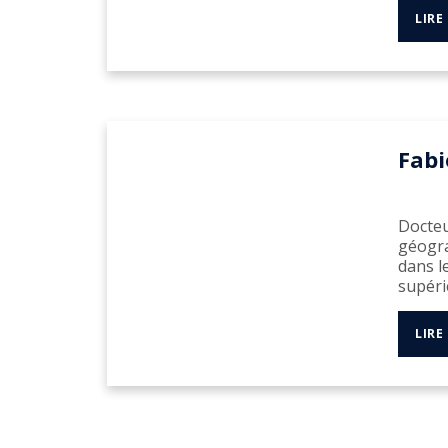
LIRE
Fabi
Docteu
géogra
dans l
supéri
LIRE