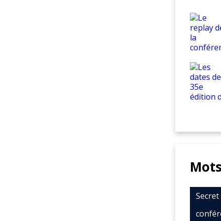
Mots
Secre
confér