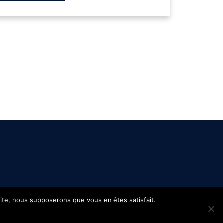
 site, nous supposerons que vous en êtes satisfait.
s
Confidentialité
Site réalisé par
WPCréations