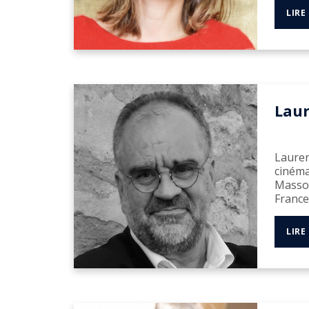
LIRE
Lau
Lauren
cinéma
Masson
France
LIRE