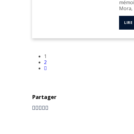
mémoir
Mora, l
LIRE
1
2
Partager