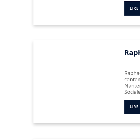
LIRE
Rap
Raphaë
contem
Nanter
Sociale
LIRE