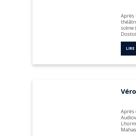
Après 
théâtr
scène 
Dostoïe
LIRE
Vér
Après
Audiov
Lhorme
Mahast