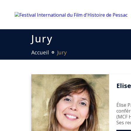
Jury
Accueil
Jury
Elis
Élise 
confér
(MCF H
Ses re