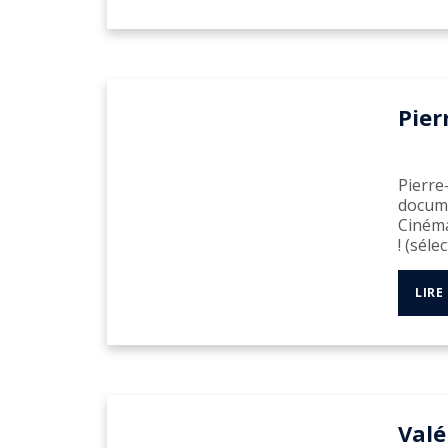
Pier
Pierre
documen
Cinéma
! (sélec
LIRE
Valé