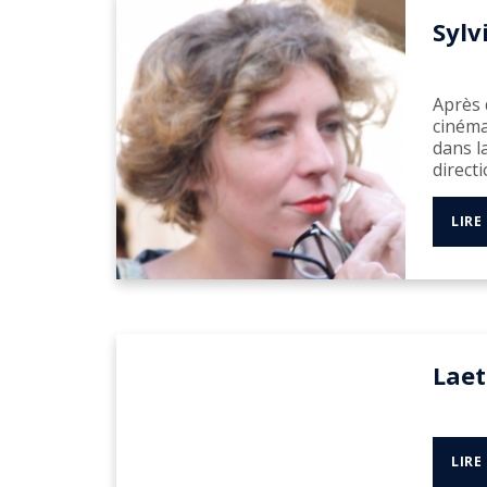
Sylv
Après 
cinéma
dans l
directi
LIRE
Laet
LIRE