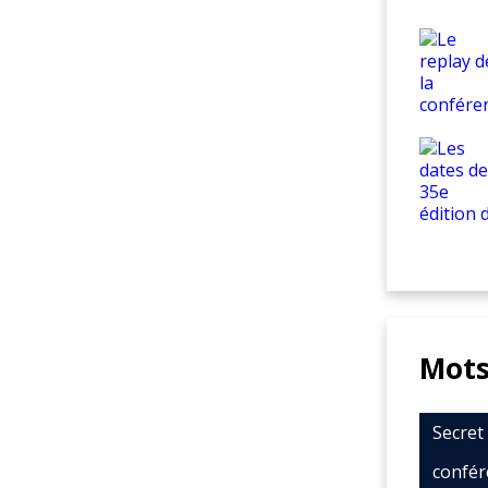
Mots
Secre
confér