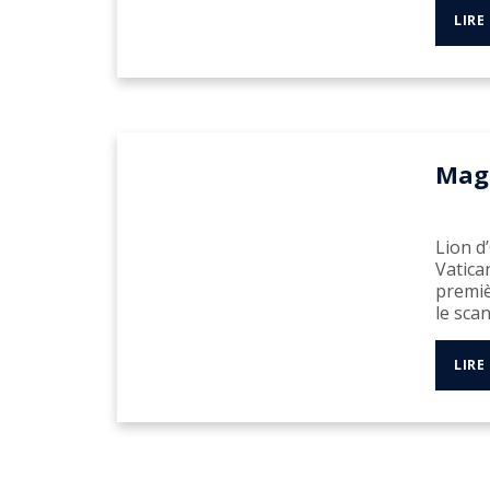
LIRE
Magd
Lion d
Vatica
premiè
le scan
LIRE