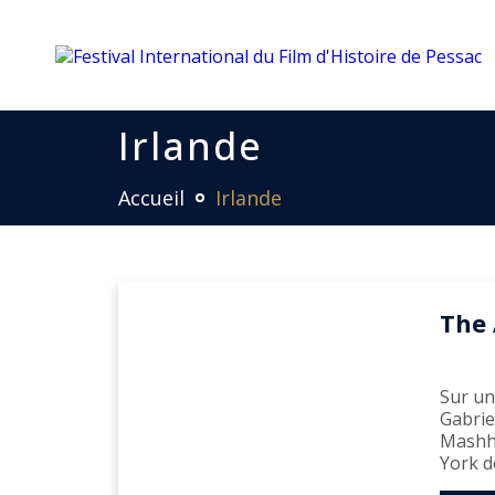
Irlande
Accueil
Irlande
The 
Sur un
Gabrie
Mashha
York d