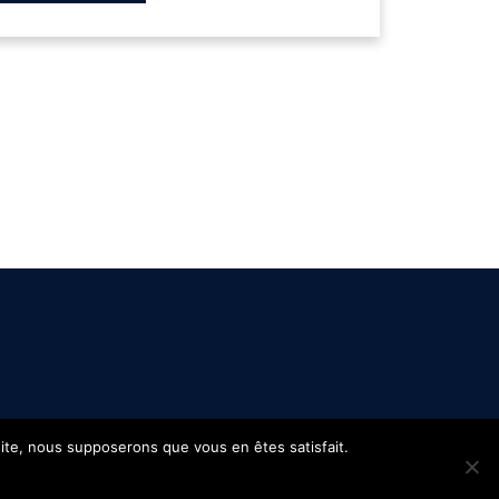
 site, nous supposerons que vous en êtes satisfait.
s
Confidentialité
Site réalisé par
WPCréations