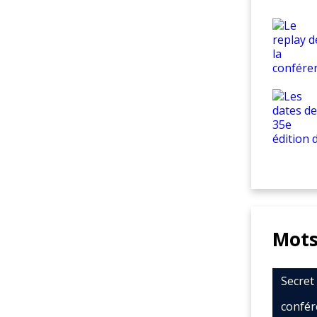
Mots
Secre
confér