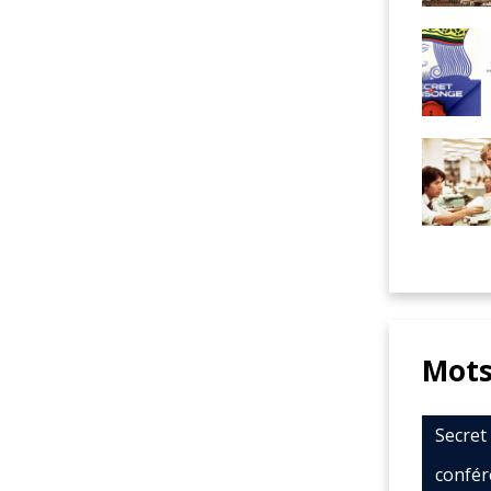
Mots
Secre
confér