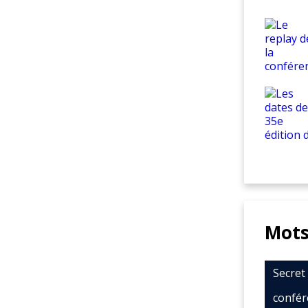
Mots
Secre
confér