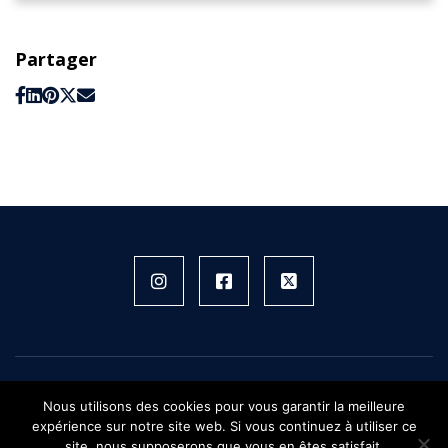
Partager
Instagram
Facebook
X
FIFH © 2026 - Tous droits réservés
Nous utilisons des cookies pour vous garantir la meilleure
Plan du site
expérience sur notre site web. Si vous continuez à utiliser ce
Mentions légales
site, nous supposerons que vous en êtes satisfait.