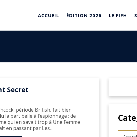
ACCUEIL
ÉDITION 2026
LE FIFH
t Secret
chcock, période British, fait bien
Cate
u la part belle à l’espionnage : de
e qui en savait trop à Une Femme
aît en passant par Les...