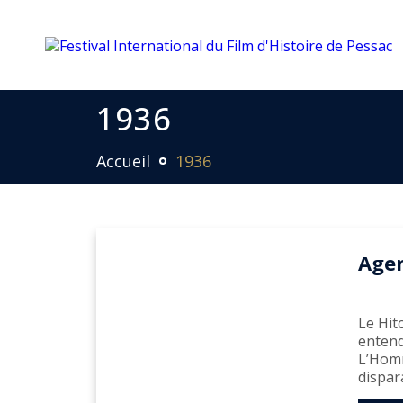
1936
Accueil
1936
Agen
Le Hit
entend
L’Homm
dispar