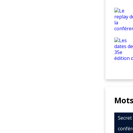
Mots
Secre
confér