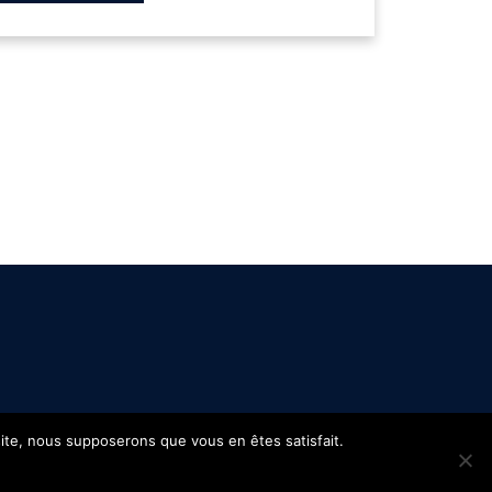
 site, nous supposerons que vous en êtes satisfait.
s
Confidentialité
Site réalisé par
WPCréations