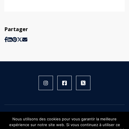
Partager
Instagram
Facebook
X
FIFH © 2026 - Tous droits réservés
Nous utilisons des cookies pour vous garantir la meilleure
Plan du site
expérience sur notre site web. Si vous continuez à utiliser ce
Mentions légales