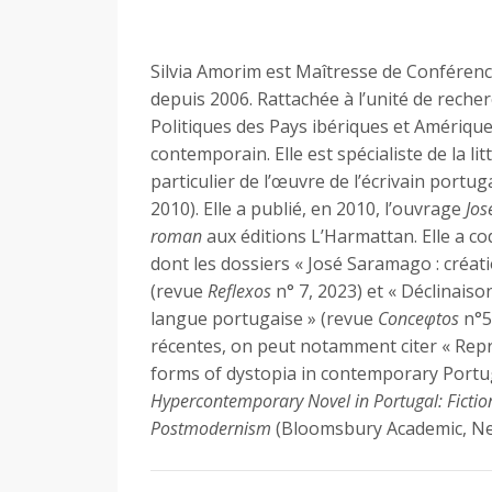
Silvia Amorim est Maîtresse de Conféren
depuis 2006. Rattachée à l’unité de rech
Politiques des Pays ibériques et Amérique l
contemporain. Elle est spécialiste de la li
particulier de l’œuvre de l’écrivain portu
2010). Elle a publié, en 2010, l’ouvrage
Jos
roman
aux éditions L’Harmattan. Elle a co
dont les dossiers « José Saramago : créati
(revue
Reflexos
n° 7, 2023) et « Déclinais
langue portugaise » (revue
Conceφtos
n°5,
récentes, on peut notamment citer « Rep
forms of dystopia in contemporary Portug
Hypercontemporary Novel in Portugal: Fictio
Postmodernism
(Bloomsbury Academic, Ne