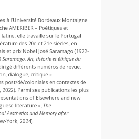
ces à l’Université Bordeaux Montaigne
erche AMERIBER – Poétiques et
atine, elle travaille sur le Portugal
ttérature des 20e et 21e siècles, en
gais et prix Nobel José Saramago (1922-
é Saramago. Art, théorie et éthique du
dirigé différents numéros de revue,
on, dialogue, critique »
ons post/dé/coloniales en contextes de
 2022). Parmi ses publications les plus
resentations of Elsewhere and new
uese literature »,
The
nal Aesthetics and Memory after
w-York, 2024).