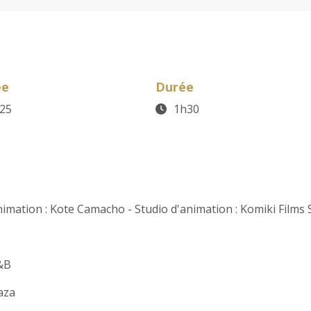
ée
Durée
25
1h30
imation : Kote Camacho - Studio d'animation : Komiki Films 
N&B
aza