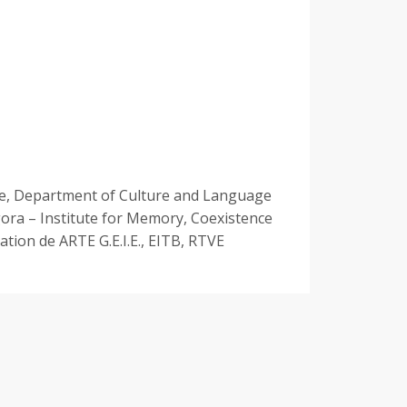
ue, Department of Culture and Language
ogora – Institute for Memory, Coexistence
tion de ARTE G.E.I.E., EITB, RTVE