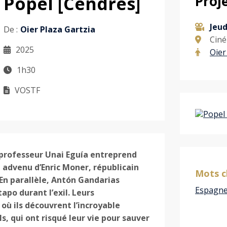
Popel [Cendres]
Proj
Jeud
De :
Oier Plaza Gartzia
Ciné
2025
Oier
1h30
VOSTF
e professeur Unai Eguía entreprend
t advenu d’Enric Moner, républicain
Mots c
En parallèle, Antón Gandarias
Espagn
apo durant l’exil. Leurs
où ils découvrent l’incroyable
ls, qui ont risqué leur vie pour sauver