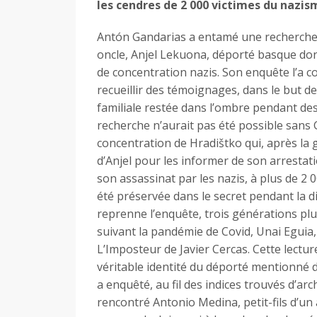
les cendres de 2 000 victimes du nazis
Antón Gandarias a entamé une recherche p
oncle, Anjel Lekuona, déporté basque don
de concentration nazis. Son enquête l’a co
recueillir des témoignages, dans le but d
familiale restée dans l’ombre pendant des
recherche n’aurait pas été possible sans
concentration de Hradištko qui, après la g
d’Anjel pour les informer de son arrestat
son assassinat par les nazis, à plus de 2 0
été préservée dans le secret pendant la d
reprenne l’enquête, trois générations plu
suivant la pandémie de Covid, Unai Eguia,
L’Imposteur de Javier Cercas. Cette lecture
véritable identité du déporté mentionné da
a enquêté, au fil des indices trouvés d’arch
rencontré Antonio Medina, petit-fils d’un 