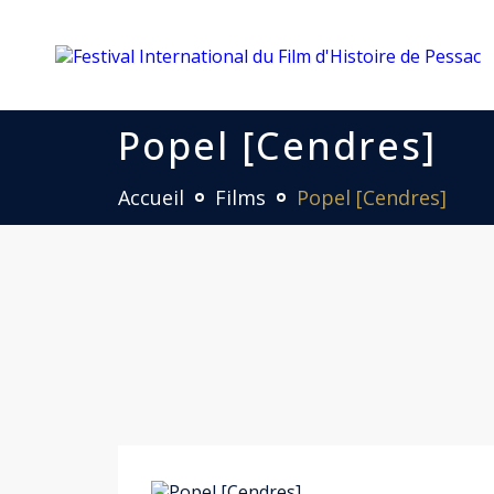
Popel [Cendres]
Accueil
Films
Popel [Cendres]