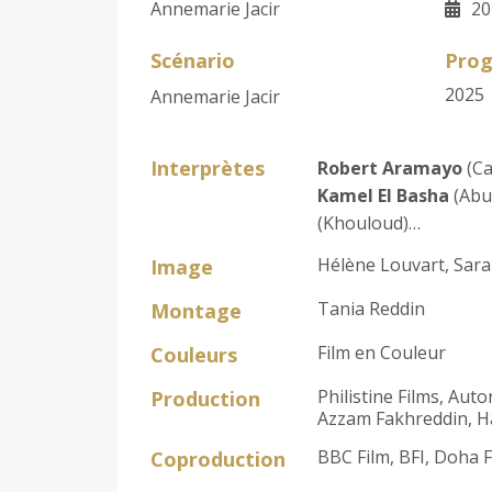
Annemarie Jacir
20
Scénario
Prog
2025
Annemarie Jacir
Interprètes
Robert Aramayo
(Ca
Kamel El Basha
(Abu
(Khouloud)…
Hélène Louvart, Sar
Image
Tania Reddin
Montage
Film en Couleur
Couleurs
Philistine Films, Au
Production
Azzam Fakhreddin, Han
BBC Film, BFI, Doha F
Coproduction