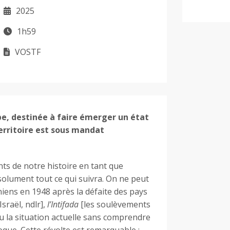
2025
1h59
VOSTF
be, destinée à faire émerger un état
erritoire est sous mandat
ts de notre histoire en tant que
bsolument tout ce qui suivra. On ne peut
niens en 1948 après la défaite des pays
sraël, ndlr],
l’Intifada
[les soulèvements
ou la situation actuelle sans comprendre