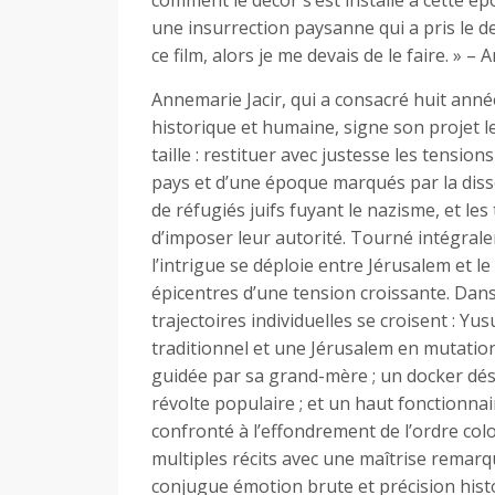
comment le décor s’est installé à cette ép
une insurrection paysanne qui a pris le de
ce film, alors je me devais de le faire. » –
Annemarie Jacir, qui a consacré huit anné
historique et humaine, signe son projet le
taille : restituer avec justesse les tensions
pays et d’une époque marqués par la disso
de réfugiés juifs fuyant le nazisme, et les
d’imposer leur autorité. Tourné intégrale
l’intrigue se déploie entre Jérusalem et le 
épicentres d’une tension croissante. Dans
trajectoires individuelles se croisent : Yu
traditionnel et une Jérusalem en mutation 
guidée par sa grand-mère ; un docker dés
révolte populaire ; et un haut fonctionnai
confronté à l’effondrement de l’ordre colo
multiples récits avec une maîtrise remarqu
conjugue émotion brute et précision histo