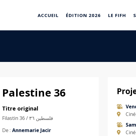
ACCUEIL
ÉDITION 2026
LE FIFH
Palestine 36
Proj
Ven
Titre original
Ciné
Filastin 36 / فلسطين ٣٦
Sam
De :
Annemarie Jacir
Ciné