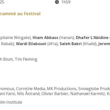
25
1h59
rammé au festival
pitaine Wingate),
Hiam Abbass
(Hanan),
Dhafer L’Abidine
 Rabab),
Wardi Eilabouni
(Afra),
Saleh Bakri
(Khalid),
Jerem
ah Blum, Tim Fleming
tonomous, Corniche Media, MK Productions, Snowglobe Produc
i Farsi, Nils Åstrand, Olivier Barbier, Nathanaël Karmitz, K
ilm Institute