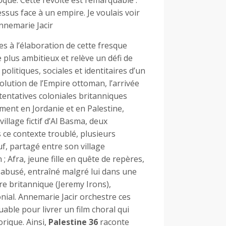
oque. Cette révolte est remarquable :
ssus face à un empire. Je voulais voir
 Annemarie Jacir
es à l’élaboration de cette fresque
 plus ambitieux et relève un défi de
 politiques, sociales et identitaires d’un
lution de l’Empire ottoman, l’arrivée
 tentatives coloniales britanniques
ment en Jordanie et en Palestine,
village fictif d’Al Basma, deux
 ce contexte troublé, plusieurs
suf, partagé entre son village
; Afra, jeune fille en quête de repères,
abusé, entraîné malgré lui dans une
re britannique (Jeremy Irons),
nial. Annemarie Jacir orchestre ces
able pour livrer un film choral qui
rique. Ainsi,
Palestine 36
raconte