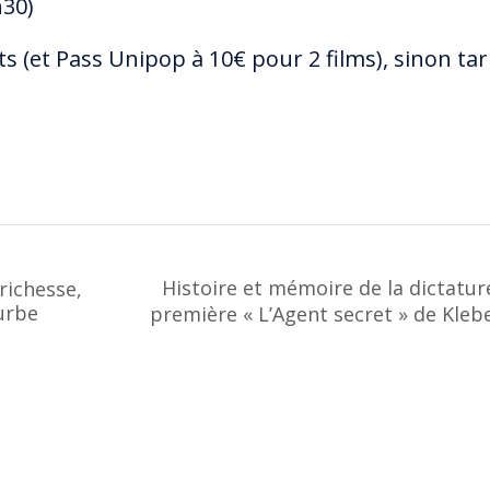
h30)
its (et Pass Unipop à 10€ pour 2 films),
sinon tar
Histoire et mémoire de la dictatur
richesse,
ourbe
première « L’Agent secret » de Kle