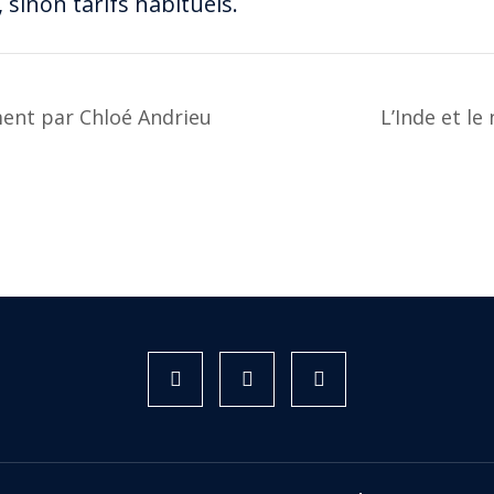
, sinon tarifs habituels.
ment par Chloé Andrieu
L’Inde et le
Instagram
Facebook
X