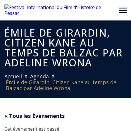
ÉMILE DE GIRARDIN,
CITIZEN KANE AU
TEMPS DE BALZAC PAR
ADELINE WRONA
Accueil
Agenda
Émile de Girardin, Citizen Kane au temps de
Balzac par Adeline Wrona
« Tous les Évènements
Cet évènement est passé.